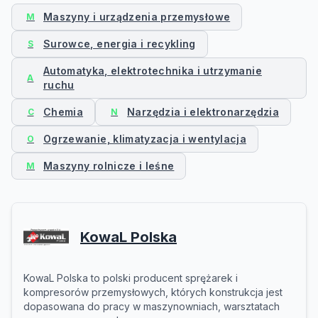
Maszyny i urządzenia przemysłowe
M
Surowce, energia i recykling
S
Automatyka, elektrotechnika i utrzymanie
A
ruchu
Chemia
Narzędzia i elektronarzędzia
C
N
Ogrzewanie, klimatyzacja i wentylacja
O
Maszyny rolnicze i leśne
M
KowaL Polska
KowaL Polska to polski producent sprężarek i
kompresorów przemysłowych, których konstrukcja jest
dopasowana do pracy w maszynowniach, warsztatach