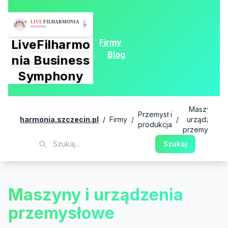
Firmy
LiveFilharmo
Blog
nia Business
Symphony
Maszyny i
Przemysł i
livefilharmonia.szczecin.pl
/
Firmy
/
/
urządzenia
produkcja
przemysłowe
Szukaj
Maszyny i urządzenia
przemysłowe