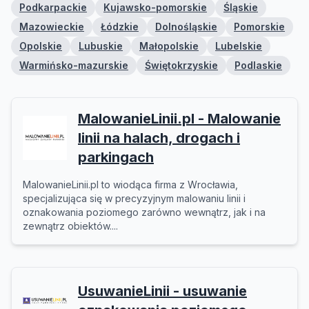
Podkarpackie
Kujawsko-pomorskie
Śląskie
Mazowieckie
Łódzkie
Dolnośląskie
Pomorskie
Opolskie
Lubuskie
Małopolskie
Lubelskie
Warmińsko-mazurskie
Świętokrzyskie
Podlaskie
MalowanieLinii.pl - Malowanie
linii na halach, drogach i
parkingach
MalowanieLinii.pl to wiodąca firma z Wrocławia,
specjalizująca się w precyzyjnym malowaniu linii i
oznakowania poziomego zarówno wewnątrz, jak i na
zewnątrz obiektów....
UsuwanieLinii - usuwanie