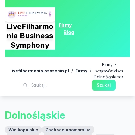
Firmy
LiveFilharmo
Blog
nia Business
Symphony
Firmy z
livefilharmonia.szczecin.pl
/
Firmy
/
województwa
Dolnośląskiego
Szukaj
Dolnośląskie
Wielkopolskie
Zachodniopomorskie