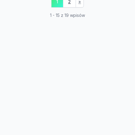
1
2
»
1 - 15 z 19 wpisów