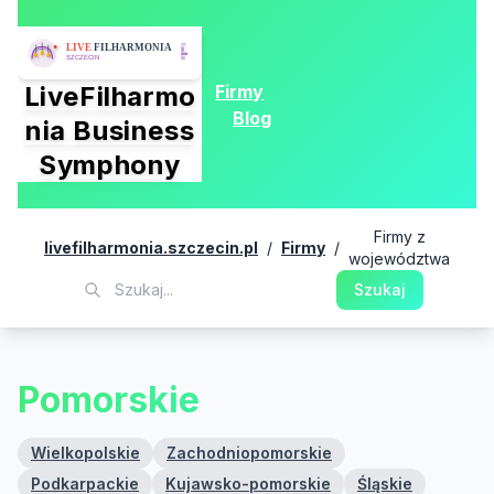
Firmy
LiveFilharmo
Blog
nia Business
Symphony
Firmy z
livefilharmonia.szczecin.pl
/
Firmy
/
województwa
Szukaj
Pomorskie
Wielkopolskie
Zachodniopomorskie
Podkarpackie
Kujawsko-pomorskie
Śląskie