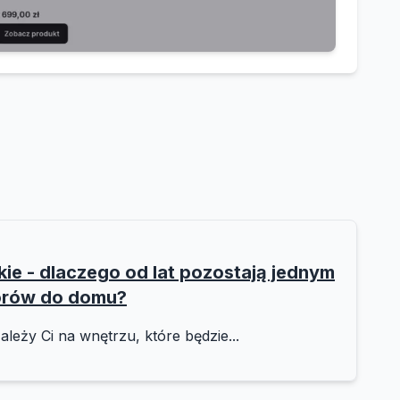
e - dlaczego od lat pozostają jednym
orów do domu?
ależy Ci na wnętrzu, które będzie...