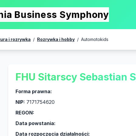
onia Business Symphony
tura i rozrywka
/
Rozrywka i hobby
/
Automotokids
FHU Sitarscy Sebastian S
Forma prawna:
NIP:
7171754620
REGON:
Data powstania:
Data rozpoczęcia działalności: