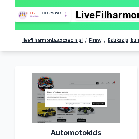
LiveFilharm
livefilharmonia.szczecin.pl
/
Firmy
/
Edukacja, kul
Automotokids