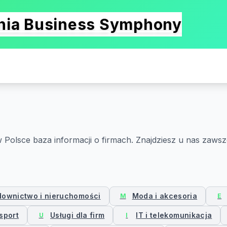
onia Business Symphony
Polsce baza informacji o firmach. Znajdziesz u nas zawsz
ownictwo i nieruchomości
Moda i akcesoria
M
E
sport
Usługi dla firm
IT i telekomunikacja
U
I