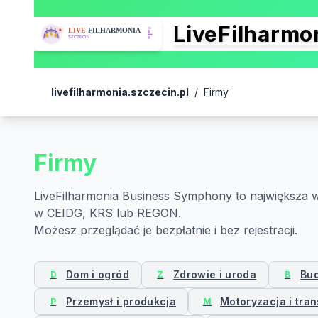
LiveFilharm
livefilharmonia.szczecin.pl
/
Firmy
Firmy
LiveFilharmonia Business Symphony to największa w 
w CEIDG, KRS lub REGON.
Możesz przeglądać je bezpłatnie i bez rejestracji.
Dom i ogród
Zdrowie i uroda
Bud
D
Z
B
Przemysł i produkcja
Motoryzacja i tran
P
M