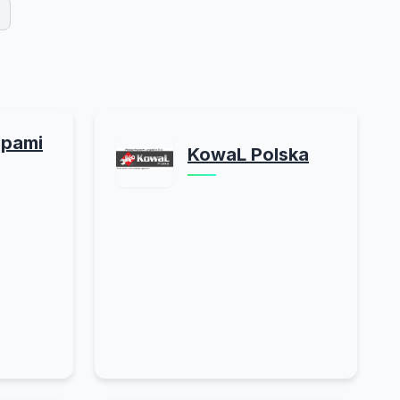
mpami
KowaL Polska