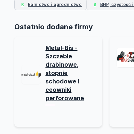
Rolnictwo i ogrodnictwo
BHP, czystość i
R
B
Ostatnio dodane firmy
Metal-Bis -
Szczeble
drabinowe,
stopnie
schodowe i
ceowniki
perforowane