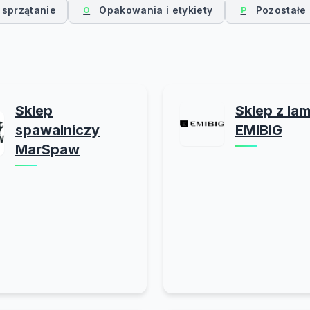
 sprzątanie
Opakowania i etykiety
Pozostałe
O
P
Sklep
Sklep z la
spawalniczy
EMIBIG
MarSpaw