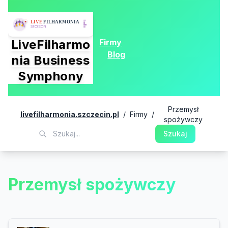
Firmy
LiveFilharmo
Blog
nia Business
Symphony
Przemysł
livefilharmonia.szczecin.pl
/
Firmy
/
spożywczy
Szukaj
Przemysł spożywczy