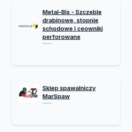
Metal-Bis - Szczeble
drabinowe, stopnie
schodowe i ceowniki
perforowane
Sklep spawalniczy
MarSpaw