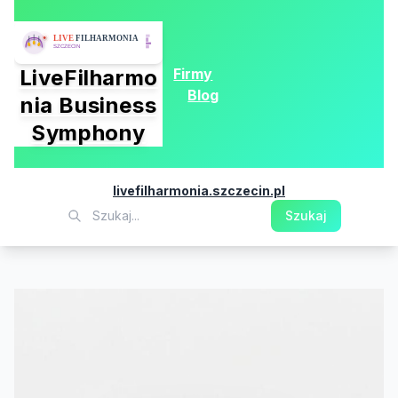
Firmy
LiveFilharmo
Blog
nia Business
Symphony
livefilharmonia.szczecin.pl
Szukaj