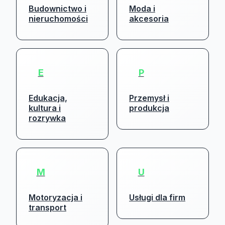
Budownictwo i
Moda i
nieruchomości
akcesoria
E
P
Edukacja,
Przemysł i
kultura i
produkcja
rozrywka
M
U
Motoryzacja i
Usługi dla firm
transport