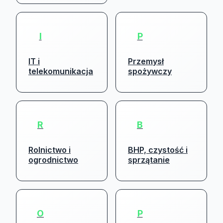
I
P
IT i
Przemysł
telekomunikacja
spożywczy
R
B
Rolnictwo i
BHP, czystość i
ogrodnictwo
sprzątanie
O
P