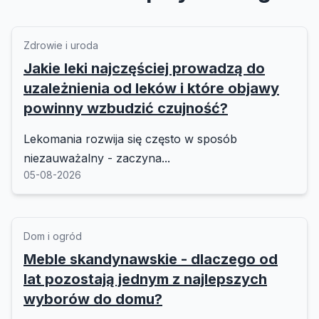
Zdrowie i uroda
Jakie leki najczęściej prowadzą do
uzależnienia od leków i które objawy
powinny wzbudzić czujność?
Lekomania rozwija się często w sposób
niezauważalny - zaczyna...
05-08-2026
Dom i ogród
Meble skandynawskie - dlaczego od
lat pozostają jednym z najlepszych
wyborów do domu?