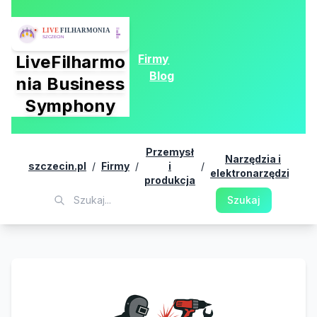
Firmy
LiveFilharmo
Blog
nia Business
Symphony
Przemysł
Narzędzia i
monia.szczecin.pl
/
Firmy
/
i
/
/
s
elektronarzędzia
produkcja
Szukaj