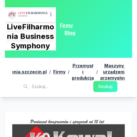
Firmy
LiveFilharmo
Blog
nia Business
Symphony
Przemysł
Maszyny i
ilharmonia.szczecin.pl
/
Firmy
/
i
/
urządzenia
/
produkcja
przemysłowe
Szukaj