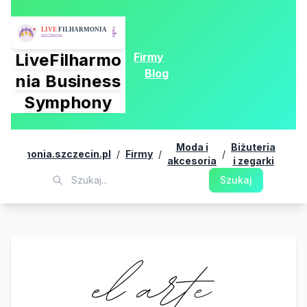
Firmy
LiveFilharmo
Blog
nia Business
Symphony
Moda i
Biżuteria
el
filharmonia.szczecin.pl
/
Firmy
/
/
/
akcesoria
i zegarki
biż
Szukaj