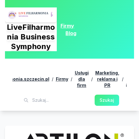
Firmy
LiveFilharmo
Blog
nia Business
Symphony
Gad
Usługi
Marketing,
rekl
filharmonia.szczecin.pl
/
Firmy
/
dla
/
reklama i
/
| Sk
firm
PR
inter
ART
Szukaj