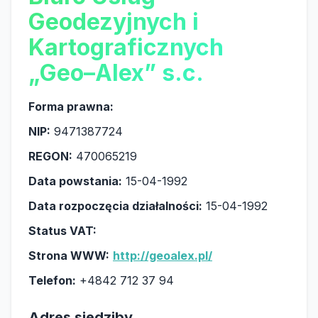
Geodezyjnych i
Kartograficznych
„Geo–Alex” s.c.
Forma prawna:
NIP:
9471387724
REGON:
470065219
Data powstania:
15-04-1992
Data rozpoczęcia działalności:
15-04-1992
Status VAT:
Strona WWW:
http://geoalex.pl/
Telefon:
+4842 712 37 94
Adres siedziby