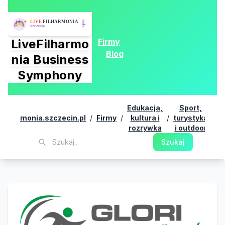
Firmy
LiveFilharmo
Blog
nia Business
Symphony
Edukacja,
Sport,
G
efilharmonia.szczecin.pl
/
Firmy
/
kultura i
/
turystyka
/
S
rozrywka
i outdoor
Szukaj