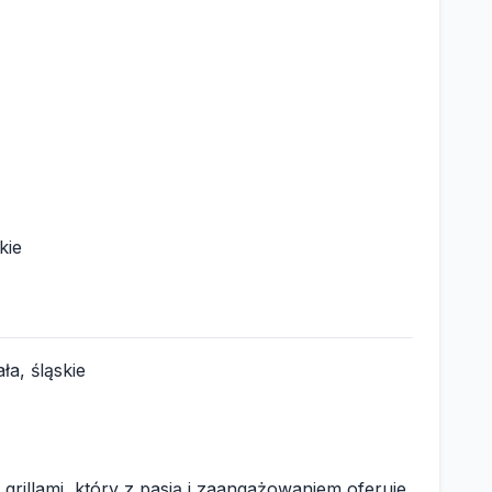
kie
ła, śląskie
 grillami, który z pasją i zaangażowaniem oferuje