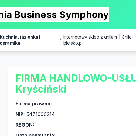
onia Business Symphony
Kuchnia, łazienka i
Internetowy sklep z grillami | Grille-
/
ceramika
bielsko.pl
FIRMA HANDLOWO-USŁUG
Kryściński
Forma prawna:
NIP:
5471996214
REGON:
Data powstania: