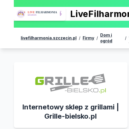
LiveFilharm
Dom i
livefilharmonia.szczecin.pl
/
Firmy
/
/
ogród
Internetowy sklep z grillami |
Grille-bielsko.pl