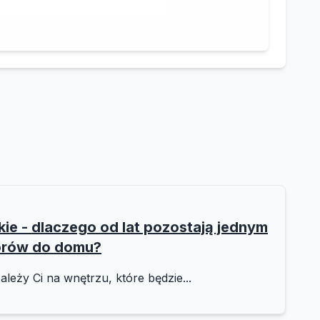
e - dlaczego od lat pozostają jednym
orów do domu?
ależy Ci na wnętrzu, które będzie...