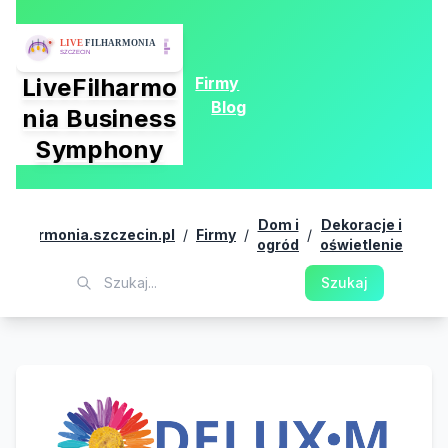
Firmy
LiveFilharmo
Blog
nia Business
Symphony
La
Dom i
Dekoracje i
vefilharmonia.szczecin.pl
/
Firmy
/
/
/
De
ogród
oświetlenie
Szukaj