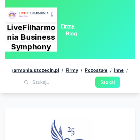
Firmy
LiveFilharmo
Blog
nia Business
Symphony
Lase
livefilharmonia.szczecin.pl
/
Firmy
/
Pozostałe
/
Inne
/
3D
Szukaj