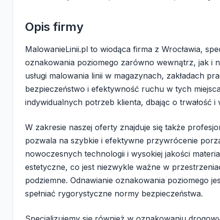
Opis firmy
MalowanieLinii.pl to wiodąca firma z Wrocławia, spec
oznakowania poziomego zarówno wewnątrz, jak i 
usługi malowania linii w magazynach, zakładach pr
bezpieczeństwo i efektywność ruchu w tych miejsc
indywidualnych potrzeb klienta, dbając o trwałość i 
W zakresie naszej oferty znajduje się także profe
pozwala na szybkie i efektywne przywrócenie porz
nowoczesnych technologii i wysokiej jakości materiał
estetyczne, co jest niezwykle ważne w przestrzenia
podziemne. Odnawianie oznakowania poziomego jest
spełniać rygorystyczne normy bezpieczeństwa.
Specjalizujemy się również w oznakowaniu drogowym