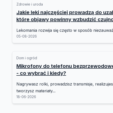
Zdrowie i uroda
Jakie leki najczęściej prowadzą do uzal
które objawy powinny wzbudzić czujn
Lekomania rozwija się często w sposób niezauważ
05-08-2026
Dom i ogród
Mikrofony do telefonu bezprzewodo
- co wybrać i kiedy?
Nagrywasz rolki, prowadzisz transmisje, realizuje
tworzysz materiały...
18-06-2026