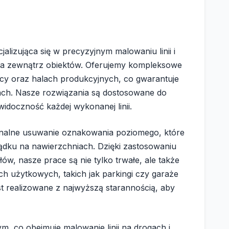
jalizująca się w precyzyjnym malowaniu linii i
na zewnątrz obiektów. Oferujemy kompleksowe
acy oraz halach produkcyjnych, co gwarantuje
ach. Nasze rozwiązania są dostosowane do
widoczność każdej wykonanej linii.
sjonalne usuwanie oznakowania poziomego, które
ądku na nawierzchniach. Dzięki zastosowaniu
ów, nasze prace są nie tylko trwałe, ale także
ch użytkowych, takich jak parkingi czy garaże
 realizowane z najwyższą starannością, aby
, co obejmuje malowanie linii na drogach i