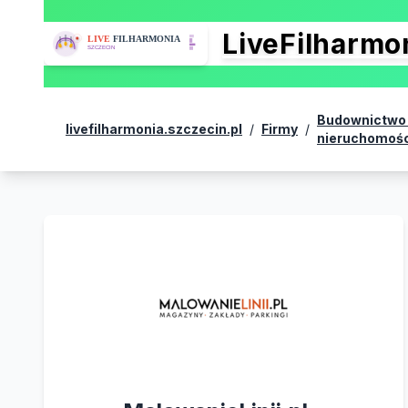
LiveFilharm
Budownictwo 
livefilharmonia.szczecin.pl
/
Firmy
/
nieruchomośc