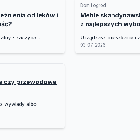
Dom i ogród
eżnienia od leków i
Meble skandynawski
ość?
z najlepszych wyb
alny - zaczyna...
Urządzasz mieszkanie i z
03-07-2026
we czy przewodowe
sz wywiady albo