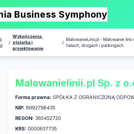
onia Business Symphony
Wykończenia,
i
MalowanieLinii.pl - Malowanie linii 
/
stolarka i
/
i
halach, drogach i parkingach
projektowanie
Malowanielinii.pl Sp. z o.
Forma prawna:
SPÓŁKA Z OGRANICZONĄ ODPOW
NIP:
8992798435
REGON:
365452720
KRS:
0000637735