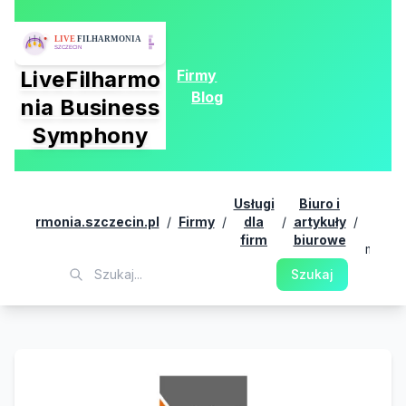
Firmy
LiveFilharmo
Blog
nia Business
Symphony
Meta
Usługi
Biuro i
Meb 
vefilharmonia.szczecin.pl
/
Firmy
/
dla
/
artykuły
/
mebl
firm
biurowe
metal
Szukaj