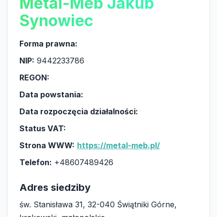
Metal-Meb Jakub
Synowiec
Forma prawna:
NIP:
9442233786
REGON:
Data powstania:
Data rozpoczęcia działalności:
Status VAT:
Strona WWW:
https://metal-meb.pl/
Telefon:
+48607489426
Adres siedziby
św. Stanisława 31, 32-040 Świątniki Górne,