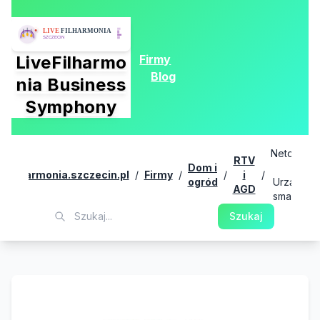
Firmy
LiveFilharmo
Blog
nia Business
Symphony
Netowo.c
RTV
Dom i
-
ivefilharmonia.szczecin.pl
/
Firmy
/
/
i
/
ogród
Urządzen
AGD
smart ho
Szukaj