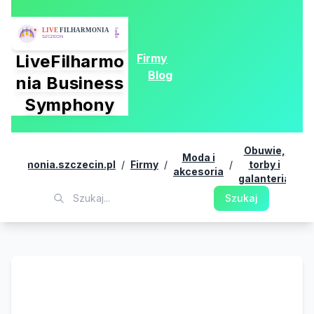
Firmy
LiveFilharmo
Blog
nia Business
Symphony
Obuwie,
Moda i
P
filharmonia.szczecin.pl
/
Firmy
/
/
torby i
/
akcesoria
S
galanteria
Szukaj