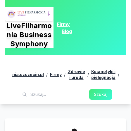
Firmy
LiveFilharmo
Blog
nia Business
Symphony
Pro
Zdrowie
Kosmetyki i
lharmonia.szczecin.pl
/
Firmy
/
/
/
med
i uroda
pielęgnacja
este
She
Szukaj