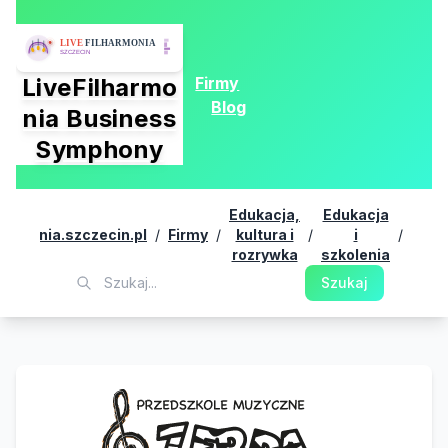
Firmy
LiveFilharmo
Blog
nia Business
Symphony
Edukacja,
Edukacja
Prze
lharmonia.szczecin.pl
/
Firmy
/
kultura i
/
i
/
Z
rozrywka
szkolenia
Szukaj