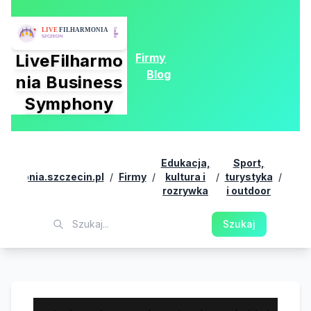
Firmy
LiveFilharmo
Blog
nia Business
Symphony
Prze
Edukacja,
Sport,
Ko
lharmonia.szczecin.pl
/
Firmy
/
kultura i
/
turystyka
/
Tre
rozrywka
i outdoor
die
on
Szukaj