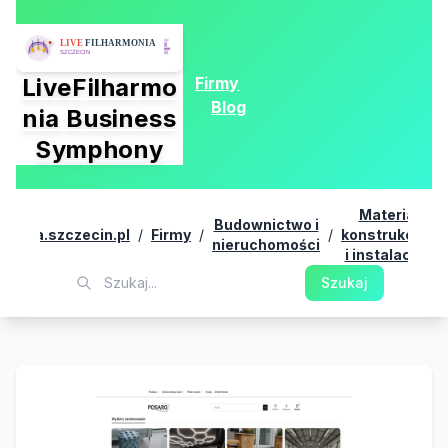
Firmy
LiveFilharmo
Blog
nia Business
Symphony
Materiały
Budownictwo i
armonia.szczecin.pl
/
Firmy
/
/
konstrukcyjne
nieruchomości
i instalacyjne
Szukaj