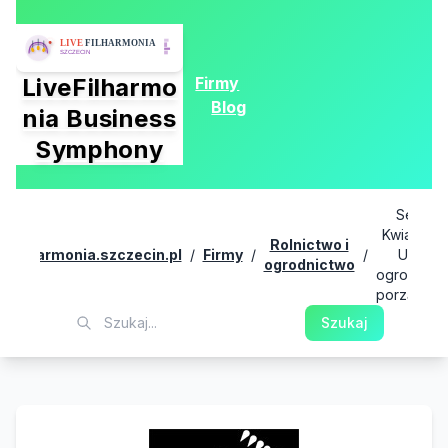
Firmy
LiveFilharmo
Blog
nia Business
Symphony
Serwis
Kwiatowy 
Rolnictwo i
ivefilharmonia.szczecin.pl
/
Firmy
/
/
Usługi
ogrodnictwo
ogrodnicze
porządko
Szukaj