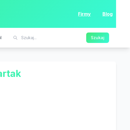
Firmy
Blog
l
Szukaj
rtak