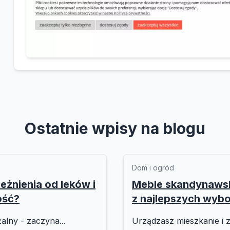
Ostatnie wpisy na blogu
Dom i ogród
eżnienia od leków i
Meble skandynawski
ość?
z najlepszych wyb
alny - zaczyna...
Urządzasz mieszkanie i z