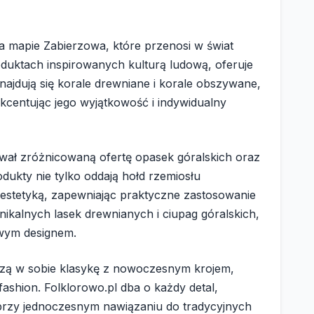
a mapie Zabierzowa, które przenosi w świat
roduktach inspirowanych kulturą ludową, oferuje
jdują się korale drewniane i korale obszywane,
akcentując jego wyjątkowość i indywidualny
wał zróżnicowaną ofertę opasek góralskich oraz
rodukty nie tylko oddają hołd rzemiosłu
 estetyką, zapewniając praktyczne zastosowanie
nikalnych lasek drewnianych i ciupag góralskich,
owym designem.
ączą w sobie klasykę z nowoczesnym krojem,
fashion. Folklorowo.pl dba o każdy detal,
 przy jednoczesnym nawiązaniu do tradycyjnych