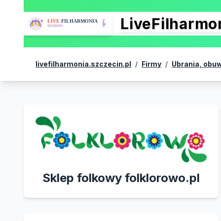
LiveFilharm
livefilharmonia.szczecin.pl
/
Firmy
/
Ubrania, obuwi
Sklep folkowy folklorowo.pl