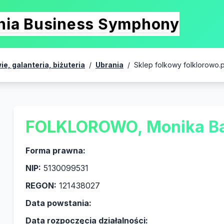
onia Business Symphony
e, galanteria, biżuteria
/
Ubrania
/
Sklep folkowy folklorowo.p
FOLKLOROWO, Monika Ba
Forma prawna:
NIP:
5130099531
REGON:
121438027
Data powstania:
Data rozpoczęcia działalności: