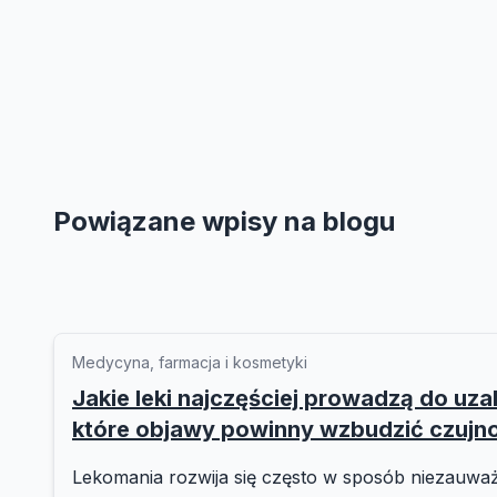
Powiązane wpisy na blogu
Medycyna, farmacja i kosmetyki
Jakie leki najczęściej prowadzą do uzal
które objawy powinny wzbudzić czujn
Lekomania rozwija się często w sposób niezauważ