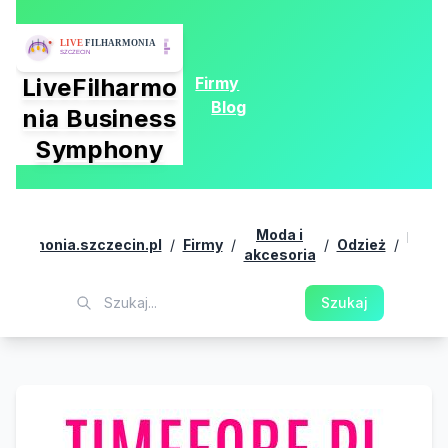
Firmy
LiveFilharmo
Blog
nia Business
Symphony
Skle
Moda i
preze
filharmonia.szczecin.pl
/
Firmy
/
/
Odzież
/
akcesoria
- Tim
Fash
Szukaj