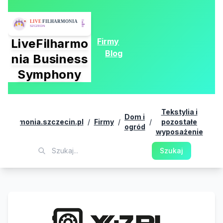
Firmy
LiveFilharmo
Blog
nia Business
Symphony
Sk
Tekstylia i
Dom i
efilharmonia.szczecin.pl
/
Firmy
/
/
pozostałe
/
ogród
se
wyposażenie
x4
Szukaj