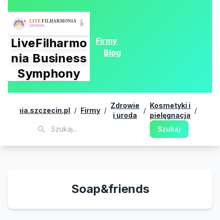
Firmy
LiveFilharmo
Blog
nia Business
Symphony
Zdrowie
Kosmetyki i
harmonia.szczecin.pl
/
Firmy
/
/
/
Soap&
i uroda
pielęgnacja
Szukaj
Soap&friends