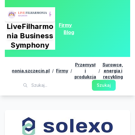
Firmy
LiveFilharmo
Blog
nia Business
Symphony
Przemysł
Surowce,
filharmonia.szczecin.pl
/
Firmy
/
i
/
energia i
/
So
produkcja
recykling
Szukaj