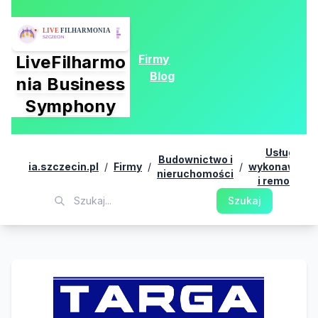
Firmy
LiveFilharmo
Blog
nia Business
Symphony
Usługi
Budownictwo i
harmonia.szczecin.pl
/
Firmy
/
/
wykonawcze
nieruchomości
i remonty
Szukaj