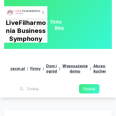
Firmy
LiveFilharmo
Blog
nia Business
Symphony
Dom i
Wyposażenie
Akcesoria
ia.szczecin.pl
/
Firmy
/
/
/
/
ogród
domu
kuchenne
Szukaj