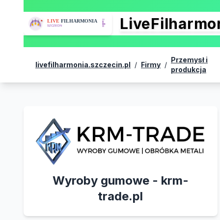
LiveFilharm
Przemysł i
livefilharmonia.szczecin.pl
/
Firmy
/
produkcja
Wyroby gumowe - krm-
trade.pl