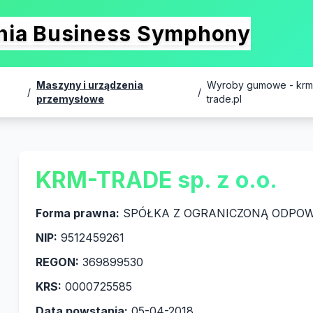
onia Business Symphony
Maszyny i urządzenia
Wyroby gumowe - krm
/
/
przemysłowe
trade.pl
KRM-TRADE sp. z o.o.
Forma prawna:
SPÓŁKA Z OGRANICZONĄ ODPOW
NIP:
9512459261
REGON:
369899530
KRS:
0000725585
Data powstania:
05-04-2018