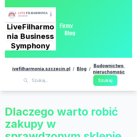
Firmy
LiveFilharmo
Blog
nia Business
Symphony
Budownictwo i
livefilharmonia.szczecin.pl
/
Blog
/
nieruchomości
Szukaj
Dlaczego warto robić
zakupy w
sprawdzonym sklepie