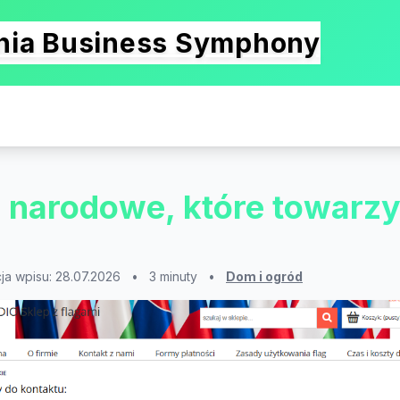
onia Business Symphony
le narodowe, które towar
cja wpisu: 28.07.2026
•
3 minuty
•
Dom i ogród