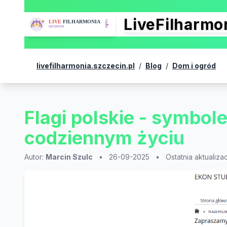
LiveFilharm
livefilharmonia.szczecin.pl
/
Blog
/
Dom i ogród
Flagi polskie - symbo
codziennym życiu
Autor:
Marcin Szulc
•
26-09-2025
•
Ostatnia aktualiza