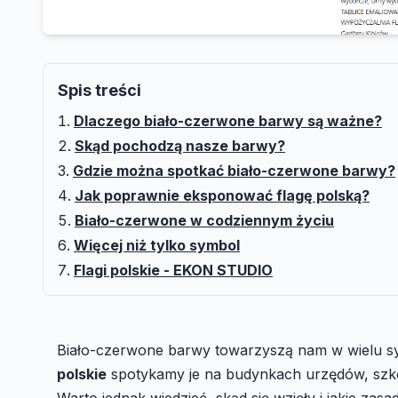
Spis treści
Dlaczego biało-czerwone barwy są ważne?
Skąd pochodzą nasze barwy?
Gdzie można spotkać biało-czerwone barwy?
Jak poprawnie eksponować flagę polską?
Biało-czerwone w codziennym życiu
Więcej niż tylko symbol
Flagi polskie - EKON STUDIO
Biało-czerwone barwy towarzyszą nam w wielu sy
polskie
spotykamy je na budynkach urzędów, szkoł
Warto jednak wiedzieć, skąd się wzięły i jakie za