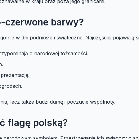
zpoznawalne w kraju oraz poza jego granicami.
o-czerwone barwy?
ólnie w dni podniosłe i świąteczne. Najczęściej pojawiają si
rzypominają o narodowej tożsamości.
h.
prezentację.
ogrodach.
ia, lecz także budzi dumę i poczucie wspólnoty.
 flagę polską?
się narodowym symbolem. Przestrzeganie ich świadczy o sz