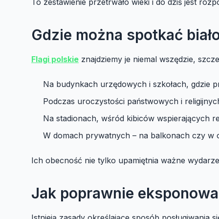
To zestawienie przetrwało wieki i do dziś jest ro
Gdzie można spotkać biał
Flagi polskie
znajdziemy je niemal wszędzie, szczeg
Na budynkach urzędowych i szkołach, gdzie p
Podczas uroczystości państwowych i religijnyc
Na stadionach, wśród kibiców wspierających re
W domach prywatnych – na balkonach czy w 
Ich obecność nie tylko upamiętnia ważne wydarzen
Jak poprawnie eksponować
Istnieją zasady określające sposób posługiwania 