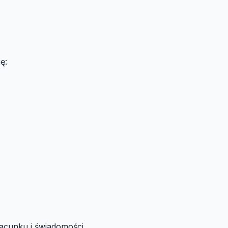
ę:
acunku i świadomości.