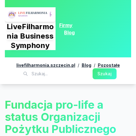
Firmy
LiveFilharmo
Blog
nia Business
Symphony
livefilharmonia.szczecin.pl
/
Blog
/
Pozostałe
Szukaj
Fundacja pro-life a
status Organizacji
Pożytku Publicznego