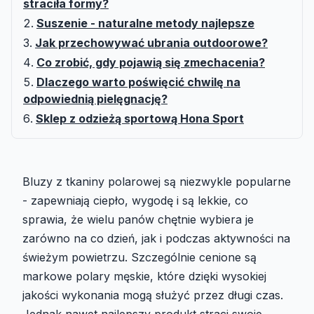
straciła formy?
Suszenie - naturalne metody najlepsze
Jak przechowywać ubrania outdoorowe?
Co zrobić, gdy pojawią się zmechacenia?
Dlaczego warto poświęcić chwilę na
odpowiednią pielęgnację?
Sklep z odzieżą sportową Hona Sport
Bluzy z tkaniny polarowej są niezwykle popularne
- zapewniają ciepło, wygodę i są lekkie, co
sprawia, że wielu panów chętnie wybiera je
zarówno na co dzień, jak i podczas aktywności na
świeżym powietrzu. Szczególnie cenione są
markowe polary męskie, które dzięki wysokiej
jakości wykonania mogą służyć przez długi czas.
Jednak nawet najlepszy produkt straci swoje