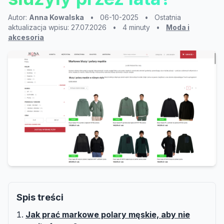
Autor:
Anna Kowalska
•
06-10-2025
•
Ostatnia
aktualizacja wpisu: 27.07.2026
•
4 minuty
•
Moda i
akcesoria
Spis treści
Jak prać markowe polary męskie, aby nie