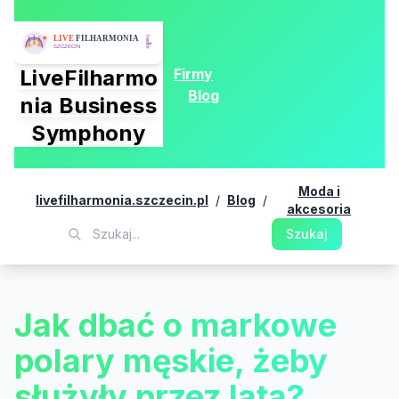
Firmy
LiveFilharmo
Blog
nia Business
Symphony
Moda i
livefilharmonia.szczecin.pl
/
Blog
/
akcesoria
Szukaj
Jak dbać o markowe
polary męskie, żeby
służyły przez lata?