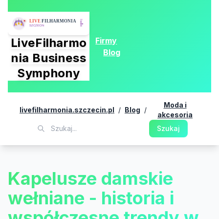
Firmy
LiveFilharmo
Blog
nia Business
Symphony
Moda i
livefilharmonia.szczecin.pl
/
Blog
/
akcesoria
Szukaj
Kapelusze damskie
wełniane - historia i
współczesne trendy w