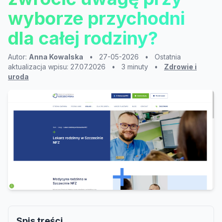
wyborze przychodni
dla całej rodziny?
Autor:
Anna Kowalska
•
27-05-2026
•
Ostatnia
aktualizacja wpisu: 27.07.2026
•
3 minuty
•
Zdrowie i
uroda
Spis treści