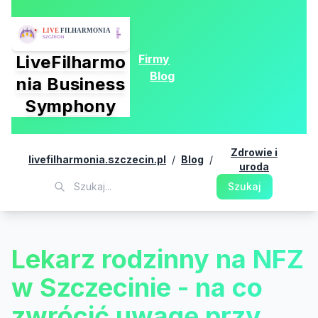
Firmy
LiveFilharmo
Blog
nia Business
Symphony
Zdrowie i
livefilharmonia.szczecin.pl
/
Blog
/
uroda
Szukaj
Lekarz rodzinny na NFZ
w Szczecinie - na co
zwrócić uwagę przy