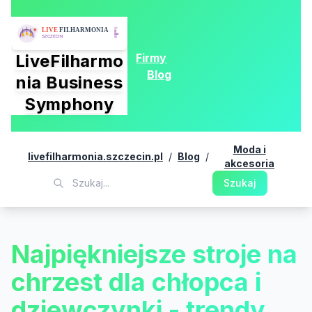
Firmy
LiveFilharmo
Blog
nia Business
Symphony
Moda i
livefilharmonia.szczecin.pl
/
Blog
/
akcesoria
Szukaj
Najpiękniejsze stroje na
chrzest dla chłopca i
dziewczynki - trendy