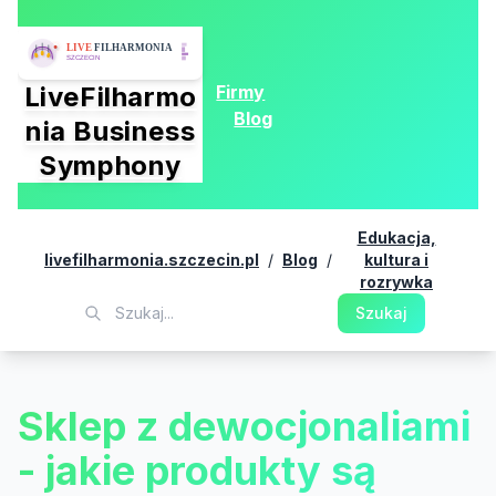
Firmy
LiveFilharmo
Blog
nia Business
Symphony
Edukacja,
livefilharmonia.szczecin.pl
/
Blog
/
kultura i
rozrywka
Szukaj
Sklep z dewocjonaliami
- jakie produkty są