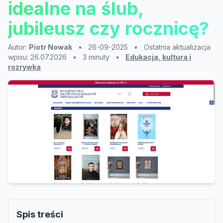
idealne na ślub,
jubileusz czy rocznicę?
Autor:
Piotr Nowak
•
26-09-2025
•
Ostatnia aktualizacja
wpisu: 26.07.2026
•
3 minuty
•
Edukacja, kultura i
rozrywka
Spis treści