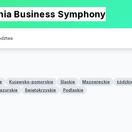
onia Business Symphony
ództwa
e
Kujawsko-pomorskie
Śląskie
Mazowieckie
Łódzki
azurskie
Świętokrzyskie
Podlaskie