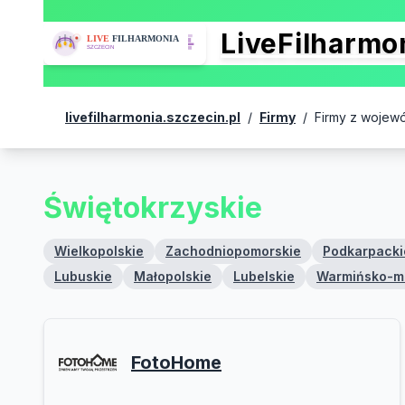
LiveFilharm
livefilharmonia.szczecin.pl
/
Firmy
/
Firmy z wojew
Świętokrzyskie
Wielkopolskie
Zachodniopomorskie
Podkarpacki
Lubuskie
Małopolskie
Lubelskie
Warmińsko-m
FotoHome