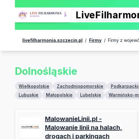
LiveFilharm
livefilharmonia.szczecin.pl
/
Firmy
/
Firmy z wojew
Dolnośląskie
Wielkopolskie
Zachodniopomorskie
Podkarpacki
Lubuskie
Małopolskie
Lubelskie
Warmińsko-m
MalowanieLinii.pl -
Malowanie linii na halach,
drogach i parkingach