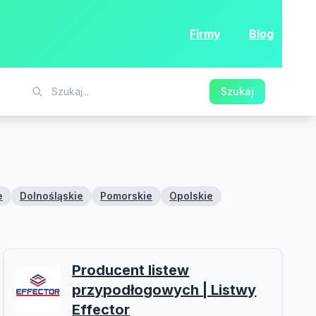
Firmy
Blog
Szukaj
e
Dolnośląskie
Pomorskie
Opolskie
Producent listew
przypodłogowych | Listwy
Effector