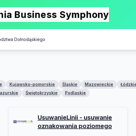
onia Business Symphony
ództwa Dolnośląskiego
e
Kujawsko-pomorskie
Śląskie
Mazowieckie
Łódzki
azurskie
Świętokrzyskie
Podlaskie
UsuwanieLinii - usuwanie
oznakowania poziomego