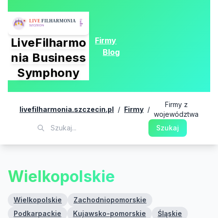
Firmy
LiveFilharmo
Blog
nia Business
Symphony
Firmy z
livefilharmonia.szczecin.pl
/
Firmy
/
województwa
Szukaj
Wielkopolskie
Wielkopolskie
Zachodniopomorskie
Podkarpackie
Kujawsko-pomorskie
Śląskie