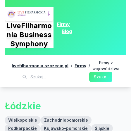
Firmy
LiveFilharmo
Blog
nia Business
Symphony
Firmy z
livefilharmonia.szczecin.pl
/
Firmy
/
województwa
Szukaj
Łódzkie
Wielkopolskie
Zachodniopomorskie
Podkarpackie
Kujawsko-pomorskie
Śląskie