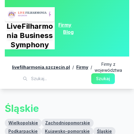
Firmy
LiveFilharmo
Blog
nia Business
Symphony
Firmy z
livefilharmonia.szczecin.pl
/
Firmy
/
województwa
Szukaj
Śląskie
Wielkopolskie
Zachodniopomorskie
Podkarpackie
Kujawsko-pomorskie
Śląskie