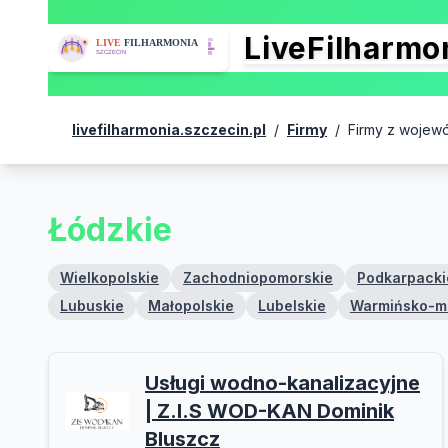
LiveFilharm
livefilharmonia.szczecin.pl
/
Firmy
/
Firmy z wojew
Łódzkie
Wielkopolskie
Zachodniopomorskie
Podkarpacki
Lubuskie
Małopolskie
Lubelskie
Warmińsko-m
Usługi wodno-kanalizacyjne
| Z.I.S WOD-KAN Dominik
Bluszcz