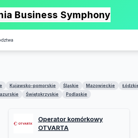
onia Business Symphony
ództwa
e
Kujawsko-pomorskie
Śląskie
Mazowieckie
Łódzki
azurskie
Świętokrzyskie
Podlaskie
Operator komórkowy
OTVARTA