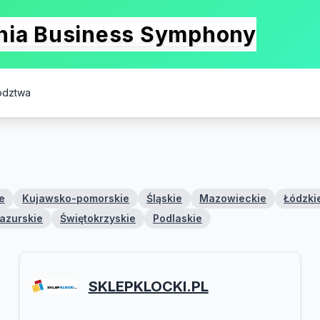
onia Business Symphony
ództwa
e
Kujawsko-pomorskie
Śląskie
Mazowieckie
Łódzki
azurskie
Świętokrzyskie
Podlaskie
SKLEPKLOCKI.PL