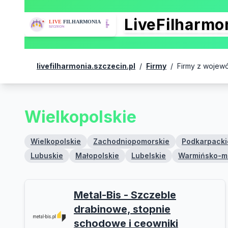
LiveFilharm
livefilharmonia.szczecin.pl
/
Firmy
/
Firmy z wojew
Wielkopolskie
Wielkopolskie
Zachodniopomorskie
Podkarpacki
Lubuskie
Małopolskie
Lubelskie
Warmińsko-m
Metal-Bis - Szczeble
drabinowe, stopnie
schodowe i ceowniki