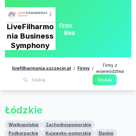
Firmy
LiveFilharmo
Blog
nia Business
Symphony
Firmy z
livefilharmonia.szczecin.pl
/
Firmy
/
województwa
Szukaj
Łódzkie
Wielkopolskie
Zachodniopomorskie
Podkarpackie
Kujawsko-pomorskie
Śląskie