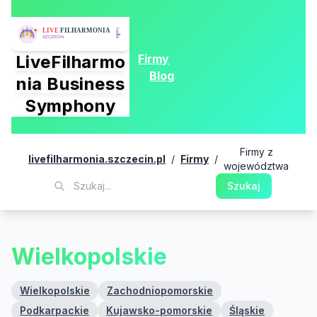
Firmy
LiveFilharmo
Blog
nia Business
Symphony
Firmy z
livefilharmonia.szczecin.pl
/
Firmy
/
województwa
Szukaj
Wielkopolskie
Wielkopolskie
Zachodniopomorskie
Podkarpackie
Kujawsko-pomorskie
Śląskie